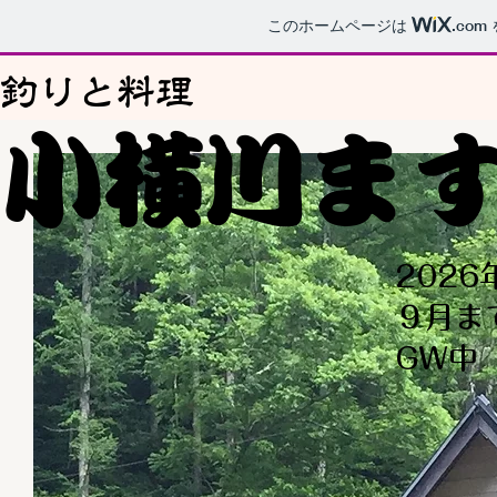
このホームページは
.com
釣りと料理
小横川ま
202
９月ま
​GW